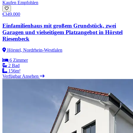
Kaufen
Empfohlen
€349.000
Einfamilienhaus mit großem Grundstück, zwei
Garagen und vielseitigem Platzangebot in Hörstel
Riesenbeck
Hörstel, Nordrhein-Westfalen
6 Zimmer
2 Bad
156m²
Verfügbar
Ansehen