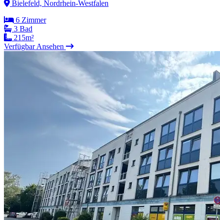
Bielefeld, Nordrhein-Westfalen
6 Zimmer
3 Bad
215m²
Verfügbar
Ansehen