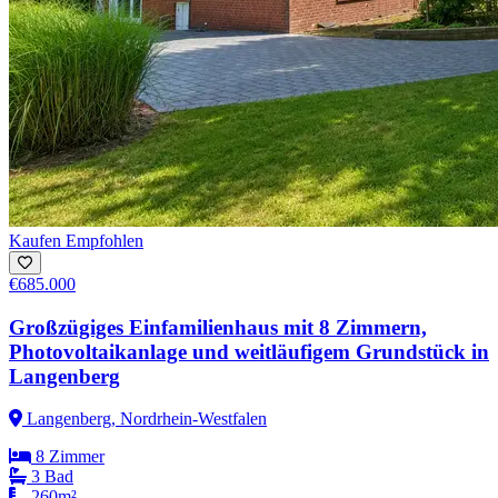
Kaufen
Empfohlen
€685.000
Großzügiges Einfamilienhaus mit 8 Zimmern,
Photovoltaikanlage und weitläufigem Grundstück in
Langenberg
Langenberg, Nordrhein-Westfalen
8 Zimmer
3 Bad
260m²