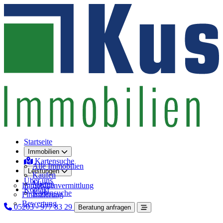
Startseite
Immobilien
Kartensuche
Alle Immobilien
Leistungen
Kaufen
Über uns
Mieten
Immobilienvermittlung
Kontakt
Kartensuche
Finanzierung
Bewertung
05203 - 977 83 29
Beratung anfragen