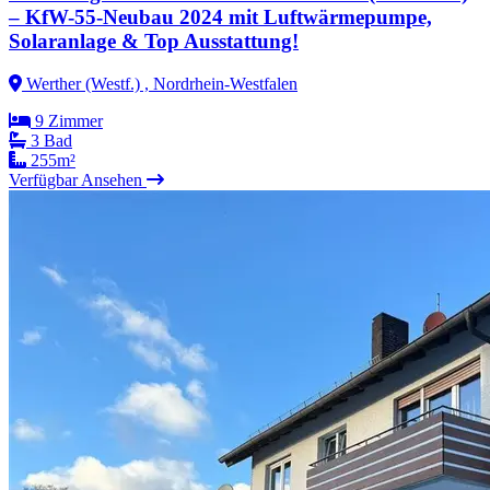
– KfW-55-Neubau 2024 mit Luftwärmepumpe,
Solaranlage & Top Ausstattung!
Werther (Westf.) , Nordrhein-Westfalen
9 Zimmer
3 Bad
255m²
Verfügbar
Ansehen