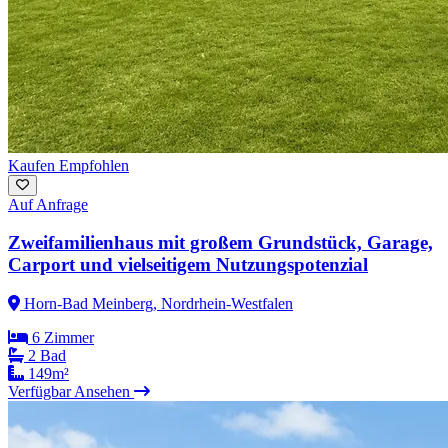
Kaufen
Empfohlen
Auf Anfrage
Zweifamilienhaus mit großem Grundstück, Garage,
Carport und vielseitigem Nutzungspotenzial
Horn-Bad Meinberg, Nordrhein-Westfalen
6 Zimmer
2 Bad
149m²
Verfügbar
Ansehen