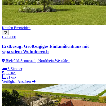
Kaufen
Empfohlen
€595.000
Erstbezug: Großzügiges Einfamilienhaus mit
separatem Wohnbereich
Bielefeld-Sennestadt, Nordrhein-Westfalen
6 Zimmer
3 Bad
217m²
Verfügbar
Ansehen