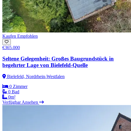
Kaufen
Empfohlen
€365.000
Seltene Gelegenheit: Großes Baugrundstück in
begehrter Lage von Bielefeld-Quelle
Bielefeld, Nordrhein-Westfalen
0 Zimmer
0 Bad
0m²
Verfügbar
Ansehen