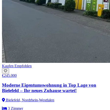
Kaufen
Empfohlen
€245.000
Moderne Eigentumswohnung in Top Lage von
Bielefeld – Ihr neues Zuhause wartet!
Bielefeld, Nordrhein-Westfalen
3 Zimmer