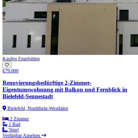
Kaufen
Empfohlen
€79.000
Renovierungsbedürftige 2-Zimmer-
Eigentumswohnung mit Balkon und Fernblick in
Bielefeld-Sennestadt
Bielefeld, Nordrhein-Westfalen
2 Zimmer
1 Bad
56m²
Verfügbar
Ansehen