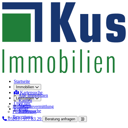
Startseite
Immobilien
Kartensuche
Alle Immobilien
Leistungen
Kaufen
Über uns
Mieten
Immobilienvermittlung
Kontakt
Kartensuche
Finanzierung
Bewertung
05203 - 977 83 29
Beratung anfragen