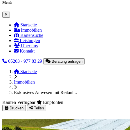
Menü
Menü schließen
Startseite
Immobilien
Kartensuche
Leistungen
Über uns
Kontakt
05203 - 977 83 29
Beratung anfragen
Startseite
Immobilien
Exklusives Anwesen mit Reitanl...
Kaufen
Verfügbar
Empfohlen
Drucken
Teilen