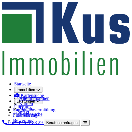
Startseite
Immobilien
Kartensuche
Alle Immobilien
Leistungen
Kaufen
Über uns
Mieten
Immobilienvermittlung
Kontakt
Kartensuche
Finanzierung
Bewertung
05203 - 977 83 29
Beratung anfragen